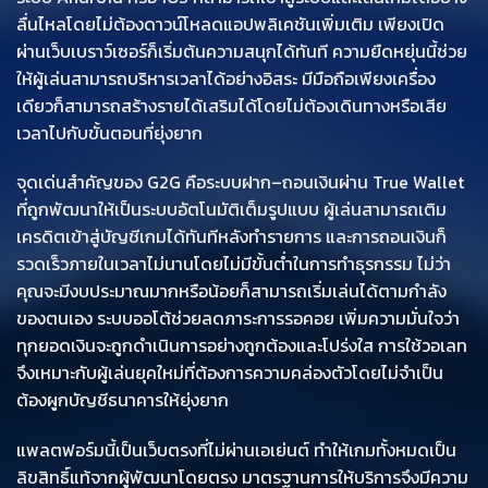
ลื่นไหลโดยไม่ต้องดาวน์โหลดแอปพลิเคชันเพิ่มเติม เพียงเปิด
ผ่านเว็บเบราว์เซอร์ก็เริ่มต้นความสนุกได้ทันที ความยืดหยุ่นนี้ช่วย
ให้ผู้เล่นสามารถบริหารเวลาได้อย่างอิสระ มีมือถือเพียงเครื่อง
เดียวก็สามารถสร้างรายได้เสริมได้โดยไม่ต้องเดินทางหรือเสีย
เวลาไปกับขั้นตอนที่ยุ่งยาก
จุดเด่นสำคัญของ G2G คือระบบฝาก–ถอนเงินผ่าน True Wallet
ที่ถูกพัฒนาให้เป็นระบบอัตโนมัติเต็มรูปแบบ ผู้เล่นสามารถเติม
เครดิตเข้าสู่บัญชีเกมได้ทันทีหลังทำรายการ และการถอนเงินก็
รวดเร็วภายในเวลาไม่นานโดยไม่มีขั้นต่ำในการทำธุรกรรม ไม่ว่า
คุณจะมีงบประมาณมากหรือน้อยก็สามารถเริ่มเล่นได้ตามกำลัง
ของตนเอง ระบบออโต้ช่วยลดภาระการรอคอย เพิ่มความมั่นใจว่า
ทุกยอดเงินจะถูกดำเนินการอย่างถูกต้องและโปร่งใส การใช้วอเลท
จึงเหมาะกับผู้เล่นยุคใหม่ที่ต้องการความคล่องตัวโดยไม่จำเป็น
ต้องผูกบัญชีธนาคารให้ยุ่งยาก
แพลตฟอร์มนี้เป็นเว็บตรงที่ไม่ผ่านเอเย่นต์ ทำให้เกมทั้งหมดเป็น
ลิขสิทธิ์แท้จากผู้พัฒนาโดยตรง มาตรฐานการให้บริการจึงมีความ