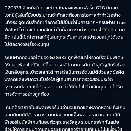
G2G333 คือหนึ่งในทางเข้าหลักของแพลตฟอร์ม G2G ที่ตอบ
โจทย์ผู้เล่นที่มีงบประมาณจำกัดแต่ต้องการโอกาสทำกำไรอย่าง
แท้จริง จุดเด่นสำคัญคือการไม่มีขั้นต่ำในการฝาก–ถอนผ่าน True
Wallet ไม่ว่าจะมียอดเงินเท่าใดก็สามารถทำรายการได้ทันที ความ
ยืดหยุ่นนี้เปิดโอกาสให้ผู้เล่นทุกระดับสามารถเข้าร่วมสนุกได้โดย
ไม่ต้องกังวลเรื่องเงินทุน
ระบบฝากถอนออโต้ของ G2G333 ถูกพัฒนาให้รวดเร็วเป็นพิเศษ
ใช้เวลาเพียงไม่กี่วินาทีก็สามารถอัปเดตเครดิตเข้าสู่บัญชีหรือโอน
เงินกลับสู่กระเป๋าวอเลทได้ การดำเนินการอัตโนมัติช่วยลดข้อผิด
พลาดและเพิ่มความโปร่งใส ผู้เล่นสามารถตรวจสอบประวัติ
ธุรกรรมย้อนหลังได้ตลอดเวลา ทำให้มั่นใจได้ว่าเงินทุกบาทได้รับ
การจัดการอย่างถูกต้อง
เกมสล็อตภายในแพลตฟอร์มมีจำนวนมากและหลากหลาย ทั้งเกม
ยอดนิยมที่มีอัตราการแตกบ่อย เกมแจ็คพอตสะสม และเกมที่มี
ฟีเจอร์โบนัสพิเศษที่มอบตัวคูณรางวัลสูง ระบบกราฟิกทันสมัย
ช่วยให้การเล่นมีความสมจริง แตกแล้วจ่ายทันทีแบบไม่มีเงื่อนไข