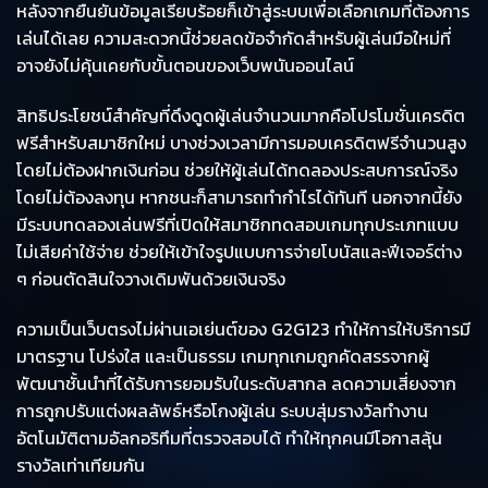
หลังจากยืนยันข้อมูลเรียบร้อยก็เข้าสู่ระบบเพื่อเลือกเกมที่ต้องการ
เล่นได้เลย ความสะดวกนี้ช่วยลดข้อจำกัดสำหรับผู้เล่นมือใหม่ที่
อาจยังไม่คุ้นเคยกับขั้นตอนของเว็บพนันออนไลน์
สิทธิประโยชน์สำคัญที่ดึงดูดผู้เล่นจำนวนมากคือโปรโมชั่นเครดิต
ฟรีสำหรับสมาชิกใหม่ บางช่วงเวลามีการมอบเครดิตฟรีจำนวนสูง
โดยไม่ต้องฝากเงินก่อน ช่วยให้ผู้เล่นได้ทดลองประสบการณ์จริง
โดยไม่ต้องลงทุน หากชนะก็สามารถทำกำไรได้ทันที นอกจากนี้ยัง
มีระบบทดลองเล่นฟรีที่เปิดให้สมาชิกทดสอบเกมทุกประเภทแบบ
ไม่เสียค่าใช้จ่าย ช่วยให้เข้าใจรูปแบบการจ่ายโบนัสและฟีเจอร์ต่าง
ๆ ก่อนตัดสินใจวางเดิมพันด้วยเงินจริง
ความเป็นเว็บตรงไม่ผ่านเอเย่นต์ของ G2G123 ทำให้การให้บริการมี
มาตรฐาน โปร่งใส และเป็นธรรม เกมทุกเกมถูกคัดสรรจากผู้
พัฒนาชั้นนำที่ได้รับการยอมรับในระดับสากล ลดความเสี่ยงจาก
การถูกปรับแต่งผลลัพธ์หรือโกงผู้เล่น ระบบสุ่มรางวัลทำงาน
อัตโนมัติตามอัลกอริทึมที่ตรวจสอบได้ ทำให้ทุกคนมีโอกาสลุ้น
รางวัลเท่าเทียมกัน